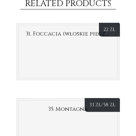
RELATED PRODUCTS
22
ZŁ
31. Foccacia (włoskie pieczywo)
33
ZŁ
/58
ZŁ
35. Montagna