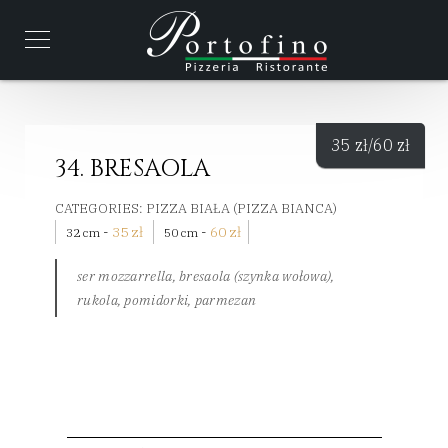
35
zł
/60
zł
34. BRESAOLA
CATEGORIES:
PIZZA BIAŁA (PIZZA BIANCA)
-
35
zł
-
60
zł
32 cm
50 cm
ser mozzarrella, bresaola (szynka wołowa),
rukola, pomidorki, parmezan