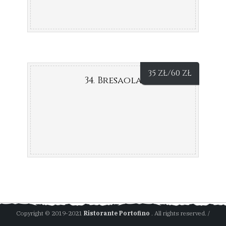
35
ZŁ
/60
ZŁ
34. Bresaola
Copyright © 2019-2021
Ristorante Portofino
. All rights reserved. /