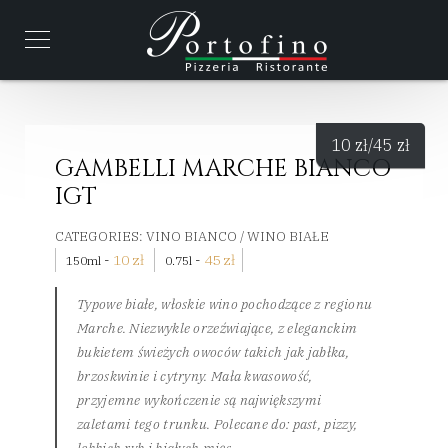
10
zł
/45
zł
GAMBELLI MARCHE BIANCO
IGT
CATEGORIES:
VINO BIANCO / WINO BIAŁE
-
10
zł
-
45
zł
150ml
0.75l
Typowe białe, włoskie wino pochodzące z regionu
Marche. Niezwykle orzeźwiające, z eleganckim
bukietem świeżych owoców takich jak jabłka,
brzoskwinie i cytryny. Mała kwasowość,
przyjemne wykończenie są największymi
zaletami tego trunku. Polecane do: past, pizzy,