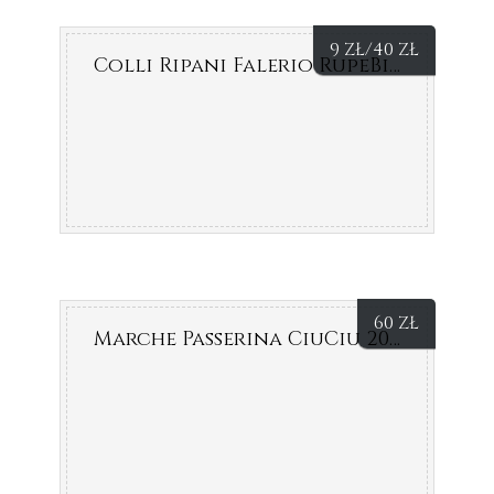
9
ZŁ
/40
ZŁ
Colli Ripani Falerio RupeBianco
60
ZŁ
Marche Passerina CiuCiu 2013