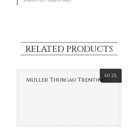
lekkich ryb i białych mięs.
RELATED PRODUCTS
60
ZŁ
Muller Thurgau Trentino Doc 2013