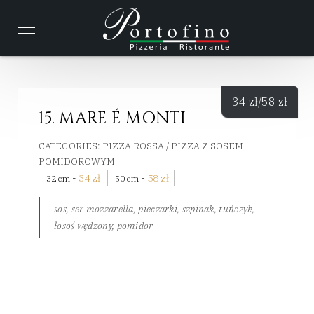
34
zł
/58
zł
15. MARE É MONTI
CATEGORIES:
PIZZA ROSSA / PIZZA Z SOSEM
POMIDOROWYM
-
34
zł
-
58
zł
32 cm
50 cm
sos, ser mozzarella, pieczarki, szpinak, tuńczyk,
łosoś wędzony, pomidor