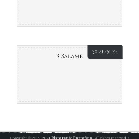
30
ZŁ
/51
ZŁ
3. Salame
Copyright © 2019-2021
Ristorante Portofino
. All rights reserved. /