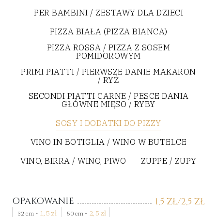
PER BAMBINI / ZESTAWY DLA DZIECI
PIZZA BIAŁA (PIZZA BIANCA)
PIZZA ROSSA / PIZZA Z SOSEM
POMIDOROWYM
PRIMI PIATTI / PIERWSZE DANIE MAKARON
/ RYŻ
SECONDI PIATTI CARNE / PESCE DANIA
GŁÓWNE MIĘSO / RYBY
SOSY I DODATKI DO PIZZY
VINO IN BOTIGLIA / WINO W BUTELCE
VINO, BIRRA / WINO, PIWO
ZUPPE / ZUPY
OPAKOWANIE
1,5
ZŁ
/2,5
ZŁ
-
1,5
zł
-
2,5
zł
32 cm
50 cm