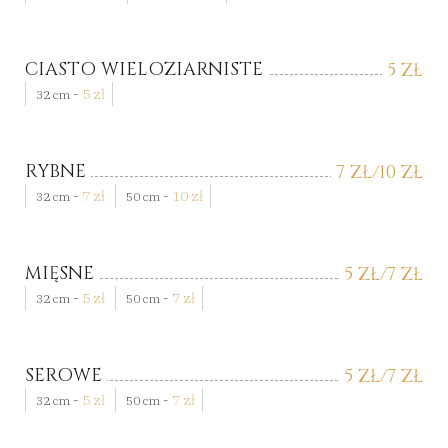
CIASTO WIELOZIARNISTE
5
ZŁ
-
5
zł
32 cm
RYBNE
7
ZŁ
/10
ZŁ
-
7
zł
-
10
zł
32 cm
50 cm
MIĘSNE
5
ZŁ
/7
ZŁ
-
5
zł
-
7
zł
32 cm
50 cm
SEROWE
5
ZŁ
/7
ZŁ
-
5
zł
-
7
zł
32 cm
50 cm