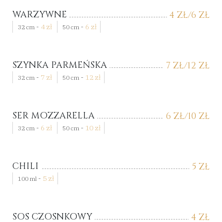
WARZYWNE
4
ZŁ
/6
ZŁ
-
4
zł
-
6
zł
32 cm
50 cm
SZYNKA PARMEŃSKA
7
ZŁ
/12
ZŁ
-
7
zł
-
12
zł
32 cm
50 cm
SER MOZZARELLA
6
ZŁ
/10
ZŁ
-
6
zł
-
10
zł
32 cm
50 cm
CHILI
5
ZŁ
-
5
zł
100 ml
SOS CZOSNKOWY
4
ZŁ