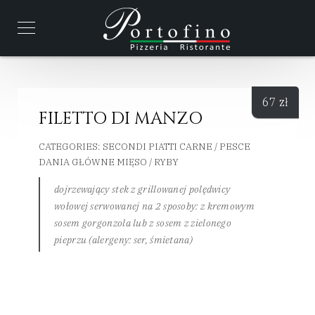
67
zł
FILETTO DI MANZO
CATEGORIES:
SECONDI PIATTI CARNE / PESCE
DANIA GŁÓWNE MIĘSO / RYBY
dojrzewający stek z grillowanej polędwicy
wołowej serwowanej na 2 sposoby: z kremowym
sosem gorgonzola lub z sosem z zielonego
pieprzu (alergeny: ser, śmietana)