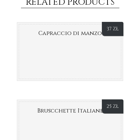
RELATED PRODUCTS
37
ZŁ
Capraccio di manzo
25
ZŁ
Bruscchette Italiane