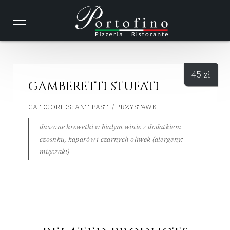
45
zł
GAMBERETTI STUFATI
CATEGORIES:
ANTIPASTI / PRZYSTAWKI
duszone krewetki w białym winie z dodatkiem
czosnku, kaparów i czarnych oliwek (alergeny:
mięczaki)