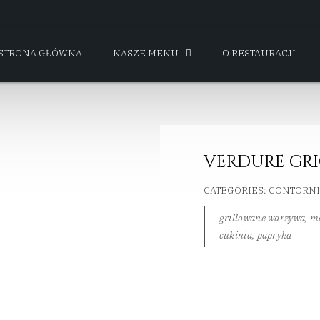
STRONA GŁÓWNA
NASZE MENU
O RESTAURACJI
VERDURE GRI
CATEGORIES:
CONTORNI 
grillowane warzywa, ma
cukinia, papryka