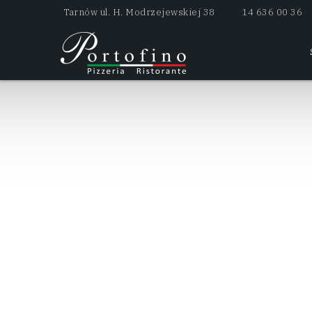
Tarnów ul. H. Modrzejewskiej 38
14 636 00 36