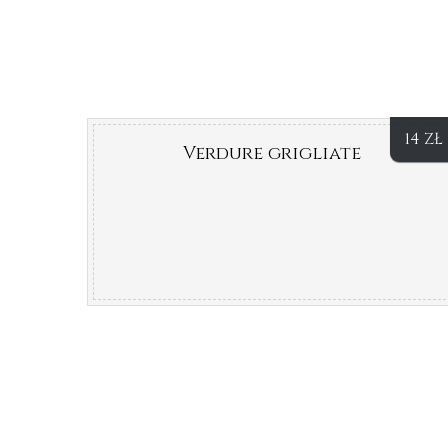
14
ZŁ
Verdure grigliate