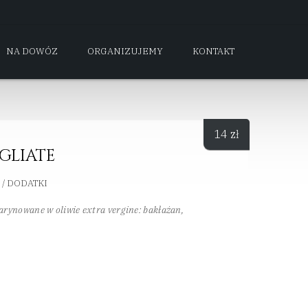
NA DOWÓZ
ORGANIZUJEMY
KONTAKT
14
zł
GLIATE
/ DODATKI
rynowane w oliwie extra vergine: bakłażan,