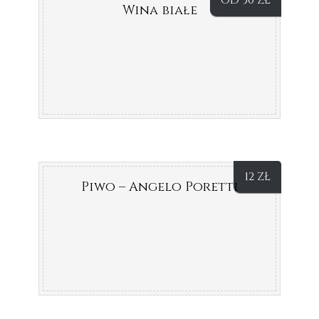
OD 50
ZŁ
Wina białe
12
ZŁ
Piwo – Angelo Poretti