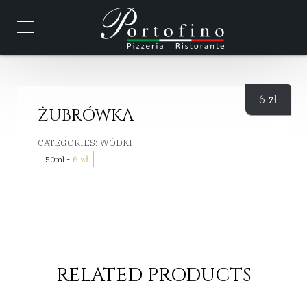
6
zł
ŻUBRÓWKA
CATEGORIES:
WÓDKI
-
6
zł
50ml
RELATED PRODUCTS