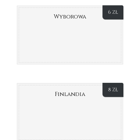
6
ZŁ
Wyborowa
8
ZŁ
Finlandia