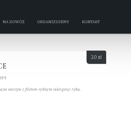
NA DOWÓZ
ORGANIZUJEMY
KONTAKT
20
zł
CE
UPY
azie warzyw z filetem rybnym (alergeny: ryba,