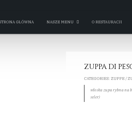
STRONA GŁÓWNA
NASZE MENU
O RESTAURACJI
ZUPPA DI PES
CATEGORIES:
ZUPPE / Z
włoska zupa rybna na b
seler)