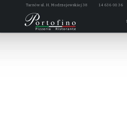
Tarnów ul. H. Modrzejewskiej 38
14 636 00 36