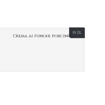
19
ZŁ
Crema ai funghi porcini